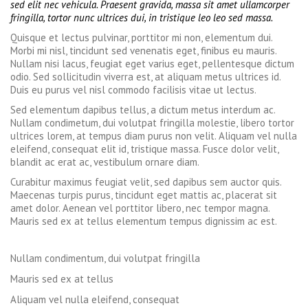
sed elit nec vehicula. Praesent gravida, massa sit amet ullamcorper
fringilla, tortor nunc ultrices dui, in tristique leo leo sed massa.
Quisque et lectus pulvinar, porttitor mi non, elementum dui.
Morbi mi nisl, tincidunt sed venenatis eget, finibus eu mauris.
Nullam nisi lacus, feugiat eget varius eget, pellentesque dictum
odio. Sed sollicitudin viverra est, at aliquam metus ultrices id.
Duis eu purus vel nisl commodo facilisis vitae ut lectus.
Sed elementum dapibus tellus, a dictum metus interdum ac.
Nullam condimetum, dui volutpat fringilla molestie, libero tortor
ultrices lorem, at tempus diam purus non velit. Aliquam vel nulla
eleifend, consequat elit id, tristique massa. Fusce dolor velit,
blandit ac erat ac, vestibulum ornare diam.
Curabitur maximus feugiat velit, sed dapibus sem auctor quis.
Maecenas turpis purus, tincidunt eget mattis ac, placerat sit
amet dolor. Aenean vel porttitor libero, nec tempor magna.
Mauris sed ex at tellus elementum tempus dignissim ac est.
Nullam condimentum, dui volutpat fringilla
Mauris sed ex at tellus
Aliquam vel nulla eleifend, consequat